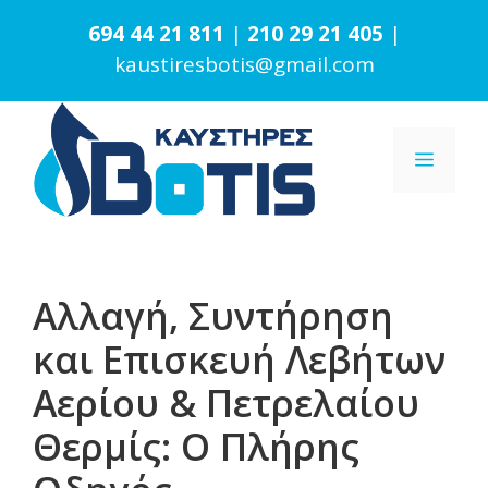
Μετάβαση
694 44 21 811
|
210 29 21 405
|
σε
kaustiresbotis@gmail.com
περιεχόμενο
Μενο
Αλλαγή, Συντήρηση
και Επισκευή Λεβήτων
Αερίου & Πετρελαίου
Θερμίς: Ο Πλήρης