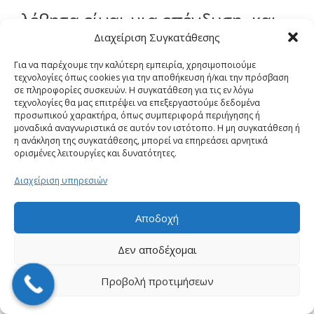
λέβητα είναι μια επένδυση, και
Διαχείριση Συγκατάθεσης
εμείς είμαστε εδώ για να σας
Για να παρέχουμε την καλύτερη εμπειρία, χρησιμοποιούμε
τεχνολογίες όπως cookies για την αποθήκευση ή/και την πρόσβαση
βοηθήσουμε να κρίνετε πότε
σε πληροφορίες συσκευών. Η συγκατάθεση για τις εν λόγω
τεχνολογίες θα μας επιτρέψει να επεξεργαστούμε δεδομένα
προσωπικού χαρακτήρα, όπως συμπεριφορά περιήγησης ή
είναι η κατάλληλη στιγμή να
μοναδικά αναγνωριστικά σε αυτόν τον ιστότοπο. Η μη συγκατάθεση ή
η ανάκληση της συγκατάθεσης, μπορεί να επηρεάσει αρνητικά
ορισμένες λειτουργίες και δυνατότητες.
προχωρήσετε σε αυτήν.
Διαχείριση υπηρεσιών
Η εταιρεία μας αναλαμβάνει την
Αποδοχή
Δεν αποδέχομαι
πλήρη μελέτη και εγκατάσταση
Προβολή προτιμήσεων
νέου λέβητα, είτε αερίου είτε