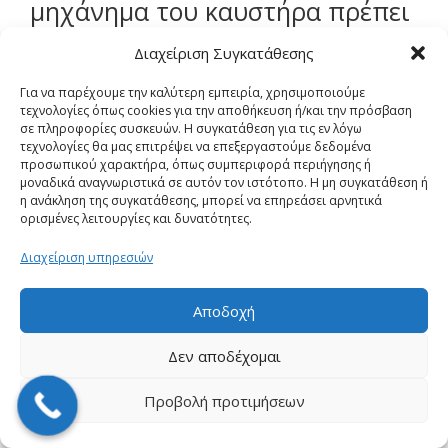
μηχάνημα του καυστήρα πρέπει
Διαχείριση Συγκατάθεσης
να καθαρίζεται κάθε χρόνο ή να
Για να παρέχουμε την καλύτερη εμπειρία, χρησιμοποιούμε
αντικαθίσταται εάν το υπάρχον
τεχνολογίες όπως cookies για την αποθήκευση ή/και την πρόσβαση
σε πληροφορίες συσκευών. Η συγκατάθεση για τις εν λόγω
τεχνολογίες θα μας επιτρέψει να επεξεργαστούμε δεδομένα
είναι σε κακή κατάσταση.
προσωπικού χαρακτήρα, όπως συμπεριφορά περιήγησης ή
μοναδικά αναγνωριστικά σε αυτόν τον ιστότοπο. Η μη συγκατάθεση ή
η ανάκληση της συγκατάθεσης, μπορεί να επηρεάσει αρνητικά
ορισμένες λειτουργίες και δυνατότητες.
Προβλήματα καυστήρων 5.
Διαχείριση υπηρεσιών
Ελέγξτε την ηλεκτρική
ανάφλεξη
Αποδοχή
Δεν αποδέχομαι
Η λειτουργία του καυστήρα
Προβολή προτιμήσεων
αερίου μπορεί να λειτουργήσει