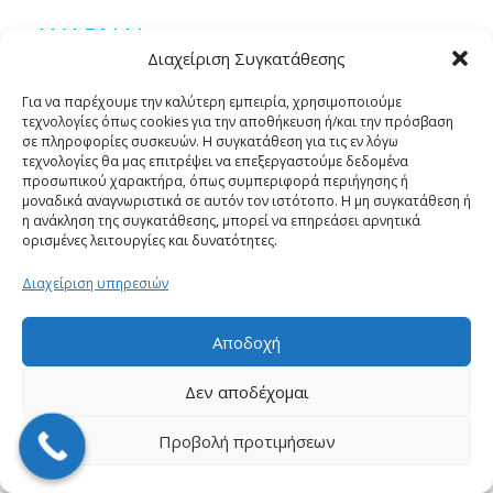
ΑΧΑΡΝΑΙ
Διαχείριση Συγκατάθεσης
ΒΑΡΥΠΟΜΠΗ
Για να παρέχουμε την καλύτερη εμπειρία, χρησιμοποιούμε
τεχνολογίες όπως cookies για την αποθήκευση ή/και την πρόσβαση
ΓΑΛΑΤΣΙ
σε πληροφορίες συσκευών. Η συγκατάθεση για τις εν λόγω
τεχνολογίες θα μας επιτρέψει να επεξεργαστούμε δεδομένα
προσωπικού χαρακτήρα, όπως συμπεριφορά περιήγησης ή
ΓΚΥΖΗ
μοναδικά αναγνωριστικά σε αυτόν τον ιστότοπο. Η μη συγκατάθεση ή
η ανάκληση της συγκατάθεσης, μπορεί να επηρεάσει αρνητικά
ορισμένες λειτουργίες και δυνατότητες.
ΓΛΥΚΑ ΝΕΡΑ
Διαχείριση υπηρεσιών
ΔΙΟΝΥΣΟΣ
Αποδοχή
ΔΡΟΣΙΑ
Δεν αποδέχομαι
ΕΚΑΛΗ
Προβολή προτιμήσεων
ΕΛΛΗΝΟΡΩΣΩΝ